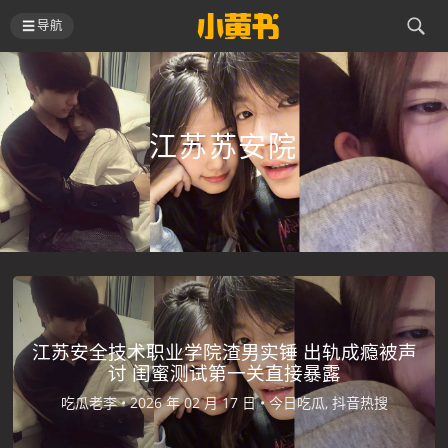
导航
江苏苏安院
江苏安全技术职业学院渣男实锤 出轨成瘾被声
讨 闺蜜测试第一关直接暴露
吃瓜老李 •
2026 年 02 月 17 日 •
今日吃瓜, 抖音热搜