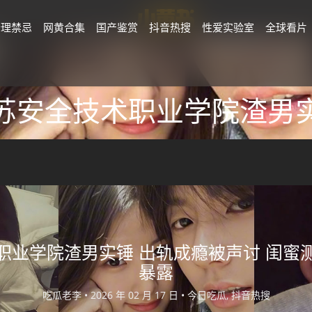
伦理禁忌
网黄合集
国产鉴赏
抖音热搜
性爱实验室
全球看片
苏安全技术职业学院渣男
职业学院渣男实锤 出轨成瘾被声讨 闺蜜
暴露
吃瓜老李 •
2026 年 02 月 17 日 •
今日吃瓜, 抖音热搜