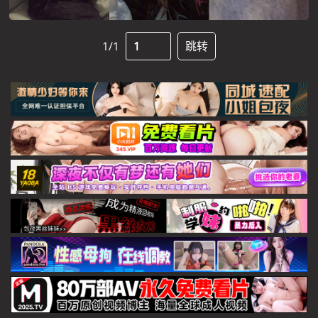
1/1
跳转